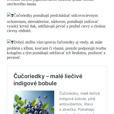
orechového masla.
Čučoriedky pomáhajú predchádzať srdcovocievnym
ochoreniam, ateroskleróze, nádorom, pomáhajú znižovať
vysoký krvný tlak, udržiavajú pevné a pružné cievy a chránia
cievny endotel.
Dobrú službu vám spravia čučoriedky aj vtedy, ak máte
problém s kĺbmi, kosťami či vlasmi, pretože podporujú tvorbu
kolagénu a tým pomáhajú udržiavať ich štruktúru, pružnosť a
pevnosť.