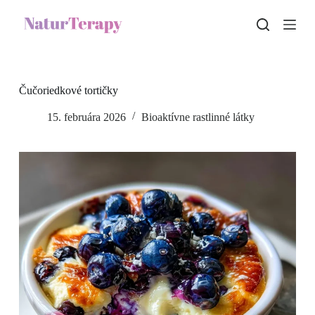
S
k
i
p
t
o
c
Čučoriedkové tortičky
o
n
15. februára 2026
Bioaktívne rastlinné látky
t
e
n
t