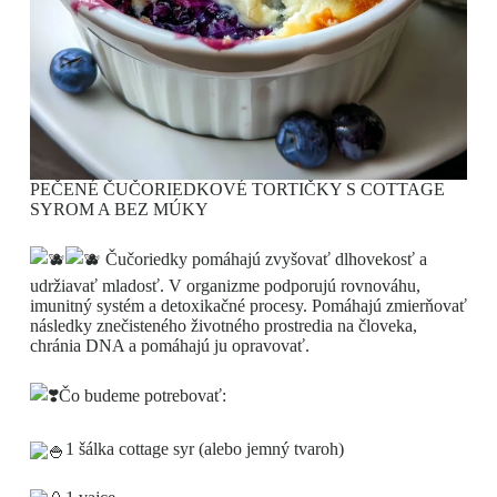
PEČENÉ ČUČORIEDKOVÉ TORTIČKY S COTTAGE
SYROM A BEZ MÚKY
Čučoriedky pomáhajú zvyšovať dlhovekosť a
udržiavať mladosť. V organizme podporujú rovnováhu,
imunitný systém a detoxikačné procesy. Pomáhajú zmierňovať
následky znečisteného životného prostredia na človeka,
chránia DNA a pomáhajú ju opravovať.
Čo budeme potrebovať:
1 šálka cottage syr (alebo jemný tvaroh)