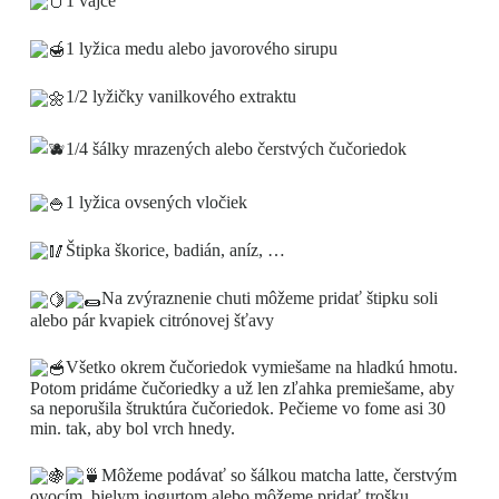
1 vajce
1 lyžica medu alebo javorového sirupu
1/2 lyžičky vanilkového extraktu
1/4 šálky mrazených alebo čerstvých čučoriedok
1 lyžica ovsených vločiek
Štipka škorice, badián, aníz, …
Na zvýraznenie chuti môžeme pridať štipku soli
alebo pár kvapiek citrónovej šťavy
Všetko okrem čučoriedok vymiešame na hladkú hmotu.
Potom pridáme čučoriedky a už len zľahka premiešame, aby
sa neporušila štruktúra čučoriedok. Pečieme vo fome asi 30
min. tak, aby bol vrch hnedy.
Môžeme podávať so šálkou matcha latte, čerstvým
ovocím, bielym jogurtom alebo môžeme pridať trošku