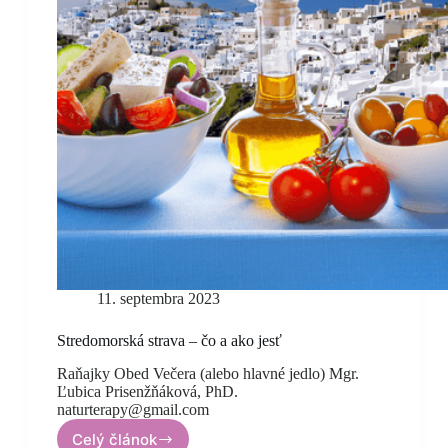
11. septembra 2023
Stredomorská strava – čo a ako jesť
Raňajky Obed Večera (alebo hlavné jedlo) Mgr.
Ľubica Prisenžňáková, PhD.
naturterapy@gmail.com
Celý článok
Stredomorská