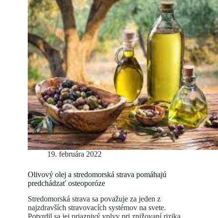
19. februára 2022
Olivový olej a stredomorská strava pomáhajú
predchádzať osteoporóze
Stredomorská strava sa považuje za jeden z
najzdravších stravovacích systémov na svete.
Potvrdil sa jej priaznivý vplyv pri znižovaní rizika