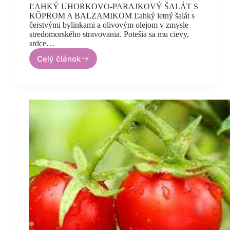
ĽAHKÝ UHORKOVO-PARAJKOVÝ ŠALÁT S
KÔPROM A BALZAMIKOM Ľahký letný šalát s
čerstvými bylinkami a olivovým olejom v zmysle
stredomorského stravovania. Potešia sa mu cievy,
srdce…
Celý článok
Ľahký
stredomorský
šalát
s
kôprom
a
balsamikom