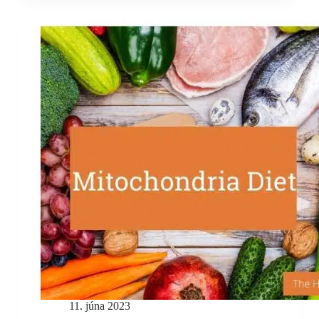
spomaliť
vývoj
Alzheimerovej
choroby
11. júna 2023