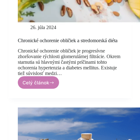
26. júla 2024
Chronické ochorenie obličiek a stredomorská diéta
Chronické ochorenie obličiek je progresívne
zhoršovanie rýchlosti glomerulárnej filtrácie. Okrem
starnutia sú hlavnými častými príčinami tohto
ochorenia hypertenzia a diabetes mellitus. Existuje
tiež súvislosť medzi…
Celý článok
Chronické
ochorenie
obličiek
a
stredomorská
diéta