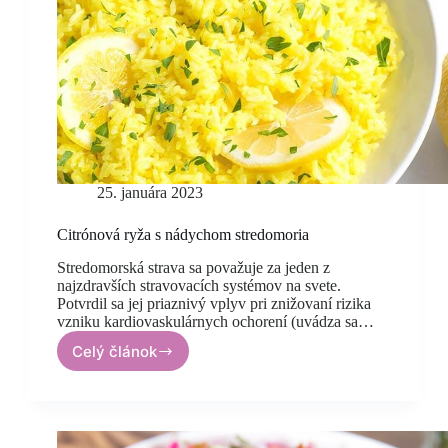
25. januára 2023
Citrónová ryža s nádychom stredomoria
Stredomorská strava sa považuje za jeden z
najzdravších stravovacích systémov na svete.
Potvrdil sa jej priaznivý vplyv pri znižovaní rizika
vzniku kardiovaskulárnych ochorení (uvádza sa…
Celý článok
Citrónová
ryža
s nádychom
stredomoria