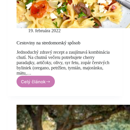
19. februára 2022
Cestoviny na stredomorský spôsob
Jednoduchý zdravý recept a zaujímavá kombinácia
chutí. Na chutnú večeru potrebujete cherry
paradajky, artičoky, olivy, syr fetu, zopár čerstvých
byliniek (oregano, petržlen, tymián, majoránku,
mätu,…
Celý článok
Cestoviny
na
stredomorský
spôsob