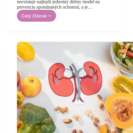
neexistuje najlepší jednotný diétny model na
prevenciu spomínaných ochorení, a je…
Celý článok
Mediteranska
diéta
pri
liečbe
aterosklerózy