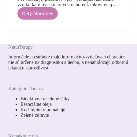
vzniku kardiovaskulárnych ochorení, rakoviny aj…
Celý článok
Olivový
olej
a
stredomorská
strava
pomáhajú
NaturTerapy
predchádzať
osteoporóze
Informácie na stránke majú informačno-vzdelávací charakter,
nie sú určené na diagnostiku a liečbu, a nenahrádzajú odbornú
lekársku starostlivosť.
Kategórie článkov
Bioaktívne rastlinné látky
Esenciálne oleje
Keď bylinky pomáhajú
Zelené zdravie
Kontaktujte nás