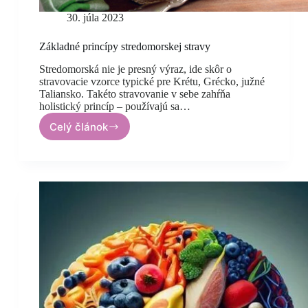
30. júla 2023
Základné princípy stredomorskej stravy
Stredomorská nie je presný výraz, ide skôr o
stravovacie vzorce typické pre Krétu, Grécko, južné
Taliansko. Takéto stravovanie v sebe zahŕňa
holistický princíp – používajú sa…
Celý článok
Základné
princípy
stredomorskej
stravy