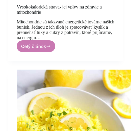
Vysokokalorická strava- jej vplyv na zdravie a
mitochondrie
Mitochondrie sú takzvané energetické továrne našich
buniek. Jednou z ich úloh je spracovávať kyslík a
premieňať tuky a cukry z potravín, ktoré prijímame,
na energiu…
Celý článok
Vysokokalorická
strava-
jej
vplyv
na
zdravie
a
mitochondrie