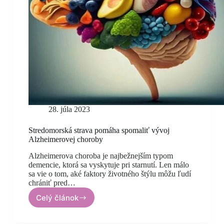
28. júla 2023
Stredomorská strava pomáha spomaliť vývoj
Alzheimerovej choroby
Alzheimerova choroba je najbežnejším typom
demencie, ktorá sa vyskytuje pri starnutí. Len málo
sa vie o tom, aké faktory životného štýlu môžu ľudí
chrániť pred…
Celý článok
Stredomorská
strava
pomáha