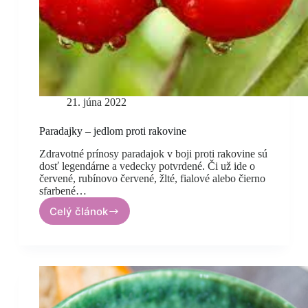
21. júna 2022
Paradajky – jedlom proti rakovine
Zdravotné prínosy paradajok v boji proti rakovine sú
dosť legendárne a vedecky potvrdené. Či už ide o
červené, rubínovo červené, žlté, fialové alebo čierno
sfarbené…
Celý článok
Paradajky
–
jedlom
proti
rakovine