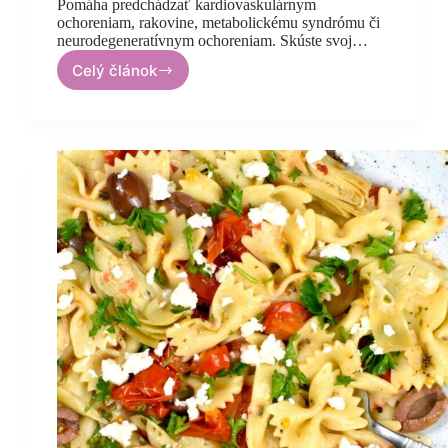
Pomáha predchádzať kardiovaskulárnym
ochoreniam, rakovine, metabolickému syndrómu či
neurodegeneratívnym ochoreniam. Skúste svoj…
Celý článok
Grécke
karbonátky
v
citrónovej
polievke