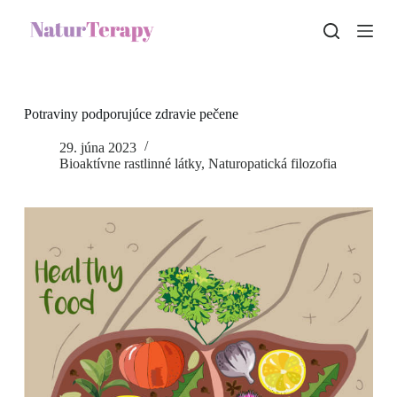
S
k
i
p
t
o
c
Potraviny podporujúce zdravie pečene
o
n
29. júna 2023
t
Bioaktívne rastlinné látky
,
Naturopatická filozofia
e
n
t