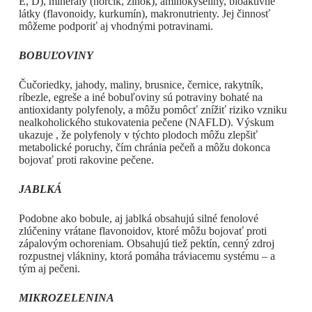
E, D), minerály (horčík, zinok), aminokyseliny, bioaktívne
látky (flavonoidy, kurkumín), makronutrienty. Jej činnosť
môžeme podporiť aj vhodnými potravinami.
BOBUĽOVINY
Čučoriedky, jahody, maliny, brusnice, černice, rakytník,
ríbezle, egreše a iné bobuľoviny sú potraviny bohaté na
antioxidanty polyfenoly, a môžu pomôcť znížiť riziko vzniku
nealkoholického stukovatenia pečene (NAFLD). Výskum
ukazuje , že polyfenoly v týchto plodoch môžu zlepšiť
metabolické poruchy, čím chránia pečeň a môžu dokonca
bojovať proti rakovine pečene.
JABLKÁ
Podobne ako bobule, aj jablká obsahujú silné fenolové
zlúčeniny vrátane flavonoidov, ktoré môžu bojovať proti
zápalovým ochoreniam. Obsahujú tiež pektín, cenný zdroj
rozpustnej vlákniny, ktorá pomáha tráviacemu systému – a
tým aj pečeni.
MIKROZELENINA