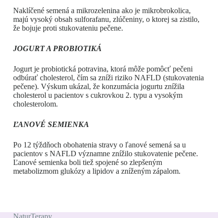
Naklíčené semená a mikrozelenina ako je mikrobrokolica,
majú vysoký obsah sulforafanu, zlúčeniny, o ktorej sa zistilo,
že bojuje proti stukovateniu pečene.
JOGURT A PROBIOTIKÁ
Jogurt je probiotická potravina, ktorá môže pomôcť pečeni
odbúrať cholesterol, čím sa zníži riziko NAFLD (stukovatenia
pečene). Výskum ukázal, že konzumácia jogurtu znížila
cholesterol u pacientov s cukrovkou 2. typu a vysokým
cholesterolom.
ĽANOVÉ SEMIENKA
Po 12 týždňoch obohatenia stravy o ľanové semená sa u
pacientov s NAFLD významne znížilo stukovatenie pečene.
Ľanové semienka boli tiež spojené so zlepšeným
metabolizmom glukózy a lipidov a zníženým zápalom.
NaturTerapy